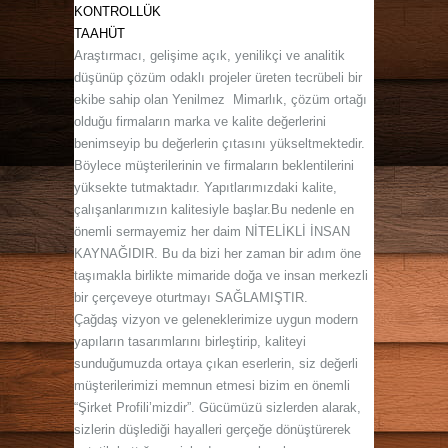
KONTROLLÜK
TAAHÜT
Araştırmacı, gelişime açık, yenilikçi ve analitik
düşünüp çözüm odaklı projeler üreten tecrübeli bir
ekibe sahip olan Yenilmez Mimarlık, çözüm ortağı
olduğu firmaların marka ve kalite değerlerini
benimseyip bu değerlerin çıtasını yükseltmektedir.
Böylece müşterilerinin ve firmaların beklentilerini
yüksekte tutmaktadır. Yapıtlarımızdaki kalite,
çalışanlarımızın kalitesiyle başlar.Bu nedenle en
önemli sermayemiz her daim NİTELİKLİ İNSAN
KAYNAĞIDIR. Bu da bizi her zaman bir adım öne
taşımakla birlikte mimaride doğa ve insan merkezli
bir çerçeveye oturtmayı SAĞLAMIŞTIR.
Çağdaş vizyon ve geleneklerimize uygun modern
yapıların tasarımlarını birleştirip, kaliteyi
sunduğumuzda ortaya çıkan eserlerin, siz değerli
müşterilerimizi memnun etmesi bizim en önemli
“Şirket Profili’mizdir”. Gücümüzü sizlerden alarak,
sizlerin düşlediği hayalleri gerçeğe dönüştürerek