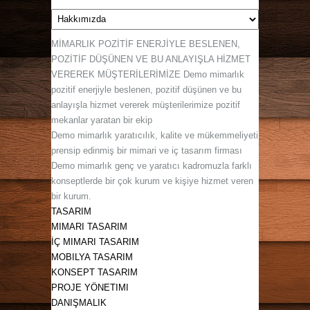
MİMARLIK POZİTİF ENERJİYLE BESLENEN,
POZİTİF DÜŞÜNEN VE BU ANLAYIŞLA HİZMET
VEREREK MÜŞTERİLERİMİZE Demo mimarlık
pozitif enerjiyle beslenen, pozitif düşünen ve bu
anlayışla hizmet vererek müşterilerimize pozitif
mekanlar yaratan bir ekip
Demo mimarlık yaratıcılık, kalite ve mükemmeliyeti
prensip edinmiş bir mimari ve iç tasarım firması
Demo mimarlık genç ve yaratıcı kadromuzla farklı
konseptlerde bir çok kurum ve kişiye hizmet veren
bir kurum.
TASARIM
MIMARI TASARIM
İÇ MIMARI TASARIM
MOBILYA TASARIM
KONSEPT TASARIM
PROJE YÖNETIMI
DANIŞMALIK