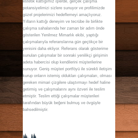
estetik kattığımız işlerde, gerçek çalışma
potansiyelimizi sizlere sunuyor ve profilimizde
güzel projelerimizi hedeflemeyi amaçlıyoruz.
Yılların kattığı deneyim ve tecrübe ile birlikte
çalışma sahalarında her zaman bir adım önde
gösterilen Yenilmez Mimarlık ekibi, yaptığı
çalışmalarıyla referanslarına gün geçtikçe bir
yenisini daha ekliyor. Referans olarak gösterime
sunulan çalışmalar bir sonraki yenilikçi girişimin
adeta habercisi olup kendilerini müşterilerine
sunuyor. Geniş müşteri portföyü ile sürekli iletişim
kurup onların istemiş oldukları çalışmaları, olması
gereken mimari çizgilere ulaştırmayı hedef haline
getirmiş ve çalışmalarını aynı özveri ile teslim
etmiştir. Teslim ettiği çalışmalar müşterileri
tarafından büyük beğeni bulmuş ve övgüyle
bahsedilmiştir.